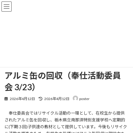
コ
ナ
ン
ビ
テ
ゲ
ン
ー
ツ
シ
へ
ョ
お知らせ
ス
ン
キ
に
ッ
移
プ
動
HOME
お知らせ
アルミ缶の回収（奉仕活動委員会 3/23）
アルミ缶の回収（奉仕活動委員
会 3/23）
最
2026年4月12日
2026年4月12日
poster
終
更
奉仕委員会ではリサイクル活動の一環として、在校生から提供
新
日
されたアルミ缶を回収し、栃木県立南那須特別支援学校へ定期的
時
に(下期３回)子供達の教材として提供しています。今後もリサイク
: