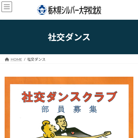
コ
ナ
ン
ビ
テ
ゲ
ン
ー
ツ
シ
へ
ョ
社交ダンス
ス
ン
キ
に
ッ
移
プ
動
HOME
社交ダンス