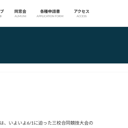
ブ
同窓会
各種申請書
アクセス
B
ALMUNI
APPLICATION FORM
ACCESS
、いよいよ6/1に迫った三校合同競技大会の