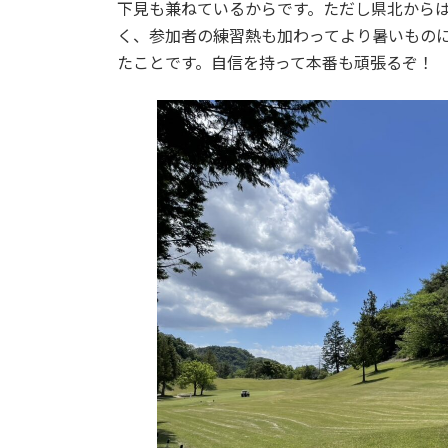
日
下見も兼ねているからです。ただし県北から
時
く、参加者の練習熱も加わってより暑いもの
:
たことです。自信を持って本番も頑張るぞ！