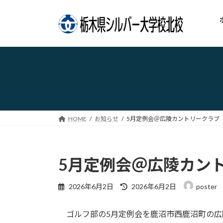
コ
ナ
ン
ビ
テ
ゲ
ン
ー
ツ
シ
へ
ョ
ス
ン
キ
に
ッ
移
プ
動
HOME
お知らせ
5月定例会＠広陵カントリークラブ（ゴ
5月定例会＠広陵カント
最
2026年6月2日
2026年6月2日
poster
終
更
ゴルフ部の5月定例会を鹿沼市西鹿沼町の広
新