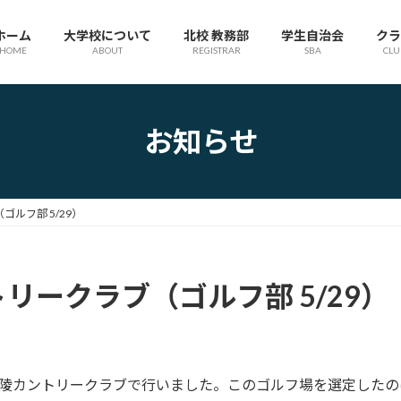
ホーム
大学校について
北校 教務部
学生自治会
クラ
HOME
ABOUT
REGISTRAR
SBA
CLU
お知らせ
ルフ部 5/29）
リークラブ（ゴルフ部 5/29）
陵カントリークラブで行いました。このゴルフ場を選定したのは