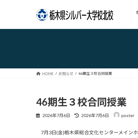
コ
ナ
ン
ビ
テ
ゲ
ン
ー
ツ
シ
へ
ョ
ス
ン
キ
に
ッ
移
プ
動
HOME
お知らせ
46期生３校合同授業
46期生３校合同授業
最
2026年7月6日
2026年7月6日
poster
終
更
7月3日(金)栃木県総合文化センターメイン
新