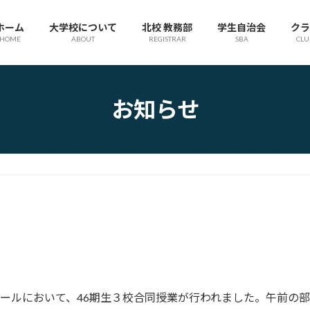
ホーム
大学校について
北校 教務部
学生自治会
クラ
HOME
ABOUT
REGISTRAR
SBA
CLU
お知らせ
ホールにおいて、46期生３校合同授業が行われました。午前の