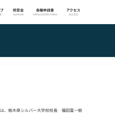
ブ
同窓会
各種申請書
アクセス
B
ALMUNI
APPLICATION FORM
ACCESS
部は、栃木県シルバー大学校校長 福田富一栃