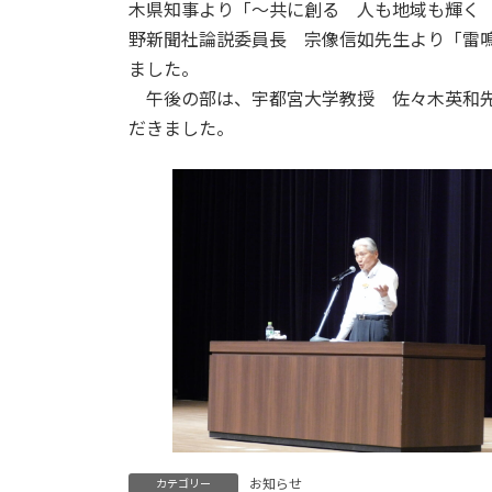
日
木県知事より「～共に創る 人も地域も輝く 
時
野新聞社論説委員長 宗像信如先生より「雷
:
ました。
午後の部は、宇都宮大学教授 佐々木英和先
だきました。
お知らせ
カテゴリー