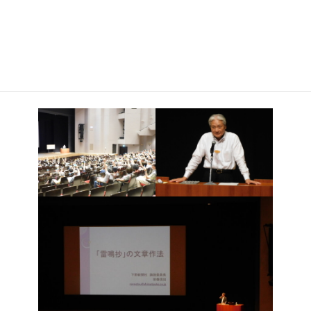
午後の部は、栃木県シルバー大学校校長 福田富一栃木県知事
より「人が育ち、地域が活きる 未来に誇れる元気な とちぎ」を
テーマに、栃木の魅力満載のご講義をいただきました。また、下
野新聞社論説委員長 宗像信如先生より「雷鳴抄の文章作法」を
テーマに、多くの人に読まれる文章へのこだわりについてご講義
をいただきました。