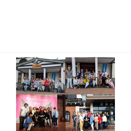
日
行先を吾妻小富士方面から会津七日町、猪苗代湖へ変更しまし
時
た。小雨の中、大正ロマン漂う会津七日町の散策を楽しみまし
:
た。猪苗代湖畔での昼食は会話が弾み、お腹もイッパイ!! 雨もあ
がり磐梯山が顔を出し、44期生の卒業を祝福しているかのような
風景に皆さん最高の笑顔で、ハイ! ポーズ✌
ウォーキングクラブ!!
goo
これからも44期の先輩方のように全員で元気に活動してい
きまーす!! 10月の定例会は葛飾柴又、江戸川ウォークです!!