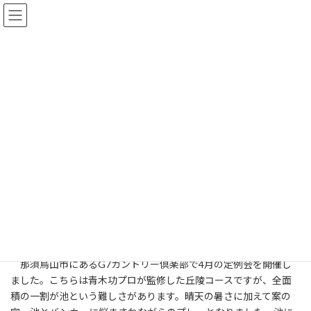
コ
ナ
ン
ビ
テ
ゲ
ン
ー
ツ
シ
へ
ョ
お知らせ
ス
ン
キ
に
ッ
移
プ
動
HOME
お知らせ
4月定例会＠G7カントリー倶楽部（ゴルフ部 4/17）
4月定例会＠G7カントリー倶楽部
（ゴルフ部 4/17）
最
2026年4月20日
2026年4月20日
poster
終
更
那須烏山市にあるG7カントリー倶楽部で4月の定例会を開催し
新
日
ました。こちらは青木功プロが監修した丘陵コースですが、全面
時
積の一割が池という難しさがあります。晴天の暑さに加えて案の
: