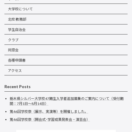
大学校について
北校 教務部
学生自治会
クラブ
同窓会
各種申請書
アクセス
Recent Posts
栃木県シルバー大学校47期生入学者追加募集のご案内について（受付期
間：7月1日～8月14日）
第46回学校祭（展示、実演等）を開催しました。
第46回学校祭（開会式･学習成果発表会・演芸会）