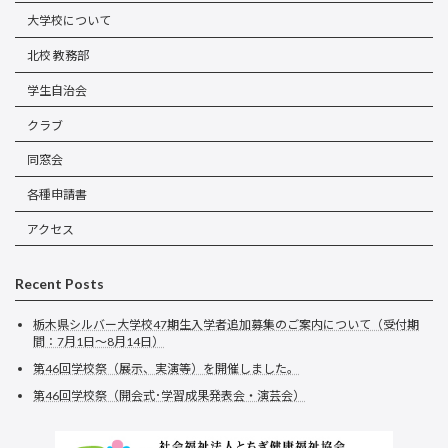
大学校について
北校 教務部
学生自治会
クラブ
同窓会
各種申請書
アクセス
Recent Posts
栃木県シルバー大学校47期生入学者追加募集のご案内について（受付期
間：7月1日～8月14日）
第46回学校祭（展示、実演等）を開催しました。
第46回学校祭（開会式･学習成果発表会・演芸会）