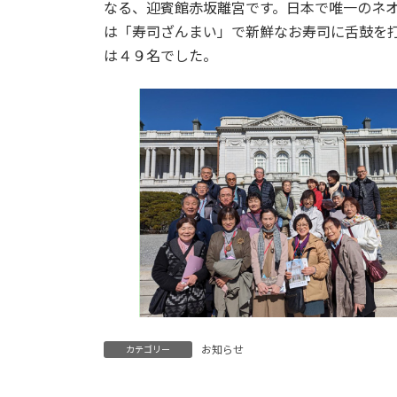
日
なる、迎賓館赤坂離宮です。日本で唯一のネ
時
は「寿司ざんまい」で新鮮なお寿司に舌鼓を
:
は４９名でした。
お知らせ
カテゴリー