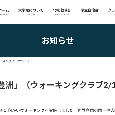
ホーム
大学校について
北校 教務部
学生自治会
クラ
HOME
ABOUT
REGISTRAR
SBA
CLU
お知らせ
キングクラブ2/14）
洲」（ウォーキングクラブ2/1
r
洲に向かいウォ―キングを実施しました。世界各国の国王や大