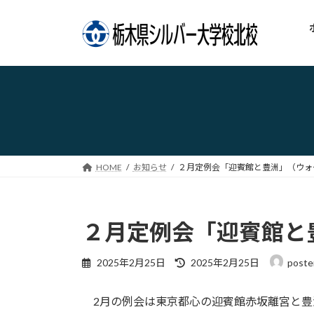
コ
ナ
ン
ビ
テ
ゲ
ン
ー
ツ
シ
へ
ョ
ス
ン
キ
に
ッ
移
プ
動
HOME
お知らせ
２月定例会「迎賓館と豊洲」（ウォー
２月定例会「迎賓館と豊
最
2025年2月25日
2025年2月25日
poste
終
更
2月の例会は東京都心の迎賓館赤坂離宮と豊
新