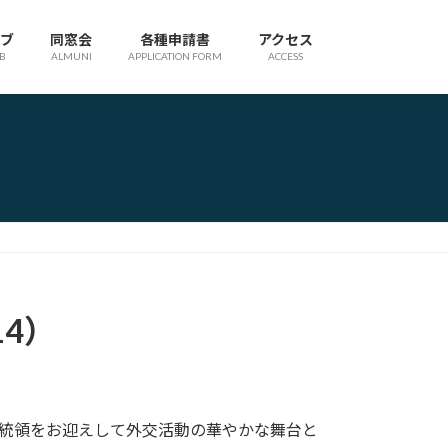
ブ
同窓会
各種申請書
アクセス
B
ALMUNI
APPLICATION FORM
ACCESS
4）
統領をお迎えして外交活動の華やかな舞台と