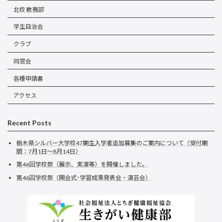
北校 教務部
学生自治会
クラブ
同窓会
各種申請書
アクセス
Recent Posts
栃木県シルバー大学校47期生入学者追加募集のご案内について（受付期
間：7月1日～8月14日）
第46回学校祭（展示、実演等）を開催しました。
第46回学校祭（開会式･学習成果発表会・演芸会）