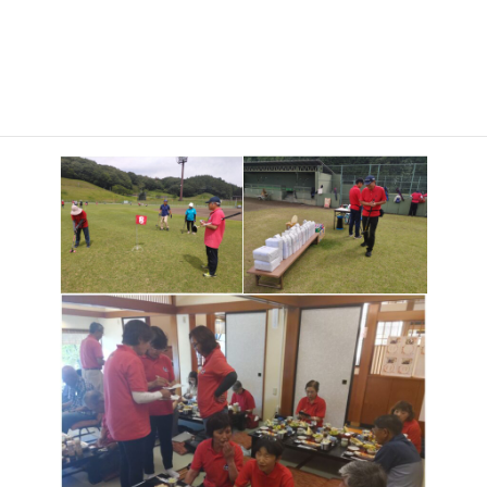
:
るように工夫して４ラウンドを行いました。ホールインワンが19
個も出た好プレー続出の楽しい大会になりました。男女別の表彰
ではともに1位はOBという結果になりました。大会終了後には食
事会を行い、さらに親睦を深め次回大会を約束して散会しまし
た。