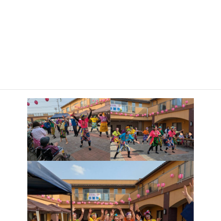
新
日
アフリカンダンスクラブ現役生12名のダンサーは、踊りのボラ
時
ンティア活動を体験してまいりました。春うららかな天気に恵まれ
:
ましたので、施設の中庭での披露でした。車椅子の皆さんが私達
の踊りに合わせて、両手を左右に振って楽しまれてる姿を間近に見
て、とても嬉しく感じました。♬校歌の様に福祉の心を身につけ
て、地域育み進みゆく、我らのシルバー大学校です。喜びを共有で
き貴重な体験ができました。