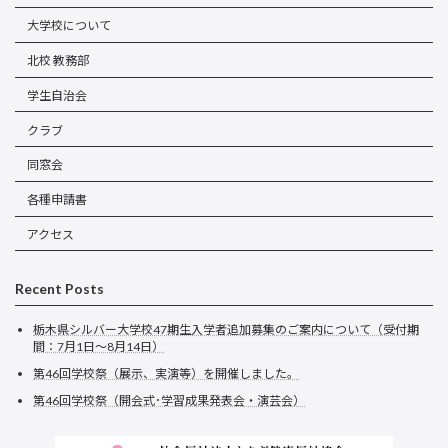
大学校について
北校 教務部
学生自治会
クラブ
同窓会
各種申請書
アクセス
Recent Posts
栃木県シルバー大学校47期生入学者追加募集のご案内について（受付期
間：7月1日～8月14日）
第46回学校祭（展示、実演等）を開催しました。
第46回学校祭（開会式･学習成果発表会・演芸会）