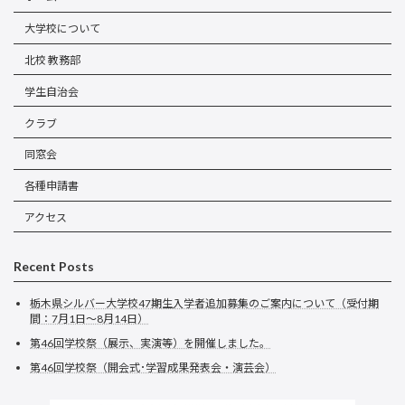
大学校について
北校 教務部
学生自治会
クラブ
同窓会
各種申請書
アクセス
Recent Posts
栃木県シルバー大学校47期生入学者追加募集のご案内について（受付期
間：7月1日～8月14日）
第46回学校祭（展示、実演等）を開催しました。
第46回学校祭（開会式･学習成果発表会・演芸会）