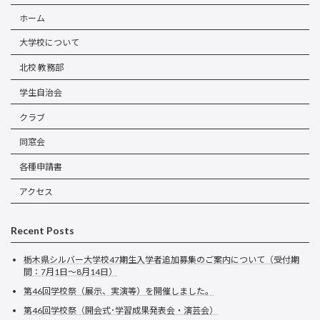
ホーム
大学校について
北校 教務部
学生自治会
クラブ
同窓会
各種申請書
アクセス
Recent Posts
栃木県シルバー大学校47期生入学者追加募集のご案内について（受付期
間：7月1日～8月14日）
第46回学校祭（展示、実演等）を開催しました。
第46回学校祭（開会式･学習成果発表会・演芸会）