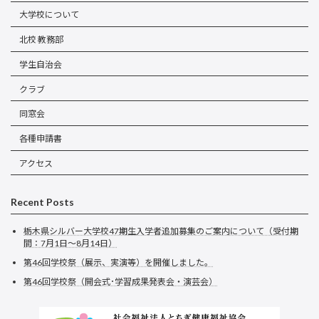
大学校について
北校 教務部
学生自治会
クラブ
同窓会
各種申請書
アクセス
Recent Posts
栃木県シルバー大学校47期生入学者追加募集のご案内について（受付期
間：7月1日～8月14日）
第46回学校祭（展示、実演等）を開催しました。
第46回学校祭（開会式･学習成果発表会・演芸会）