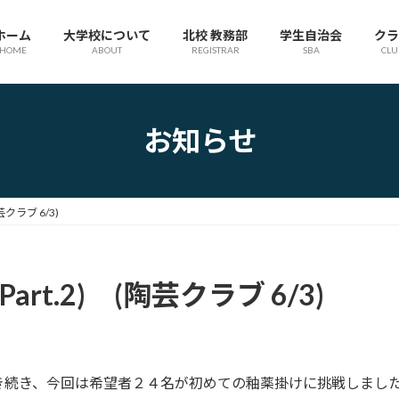
ホーム
大学校について
北校 教務部
学生自治会
クラ
HOME
ABOUT
REGISTRAR
SBA
CLU
お知らせ
クラブ 6/3)
t.2) (陶芸クラブ 6/3)
続き、今回は希望者２４名が初めての釉薬掛けに挑戦しました