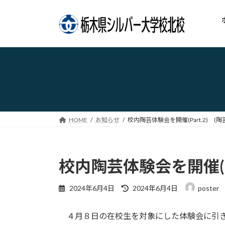
コ
ナ
ン
ビ
テ
ゲ
ン
ー
ツ
シ
へ
ョ
ス
ン
キ
に
ッ
移
プ
動
HOME
お知らせ
校内陶芸体験会を開催(Part.2) (陶芸
校内陶芸体験会を開催(Par
最
2024年6月4日
2024年6月4日
poster
終
更
４月８日の在校生を対象にした体験会に引き
新