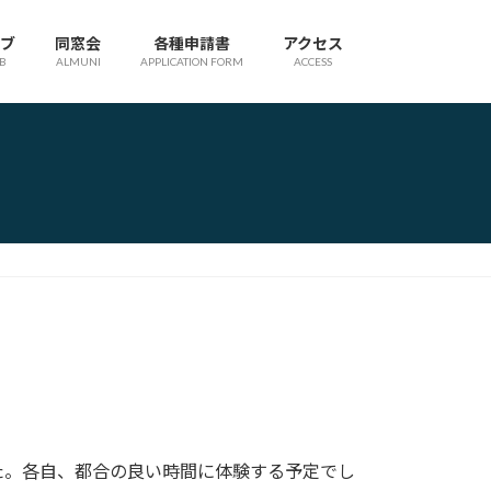
ブ
同窓会
各種申請書
アクセス
B
ALMUNI
APPLICATION FORM
ACCESS
。各自、都合の良い時間に体験する予定でし