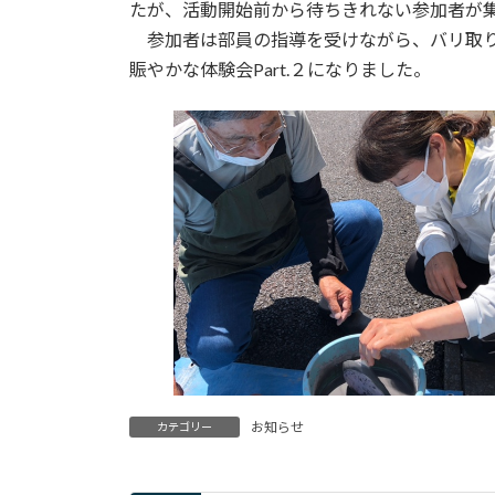
日
たが、活動開始前から待ちきれない参加者が
時
参加者は部員の指導を受けながら、バリ取り
:
賑やかな体験会Part.２になりました。
お知らせ
カテゴリー