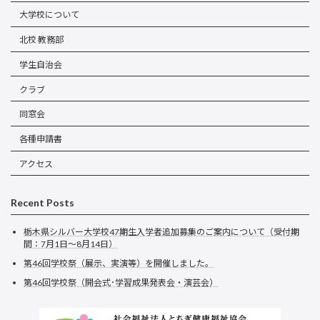
大学校について
北校 教務部
学生自治会
クラブ
同窓会
各種申請書
アクセス
Recent Posts
栃木県シルバー大学校47期生入学者追加募集のご案内について（受付期
間：7月1日～8月14日）
第46回学校祭（展示、実演等）を開催しました。
第46回学校祭（開会式･学習成果発表会・演芸会）