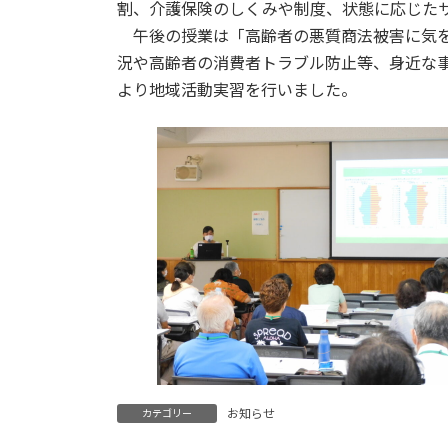
日
割、介護保険のしくみや制度、状態に応じた
時
午後の授業は「高齢者の悪質商法被害に気を
:
況や高齢者の消費者トラブル防止等、身近な事
より地域活動実習を行いました。
お知らせ
カテゴリー