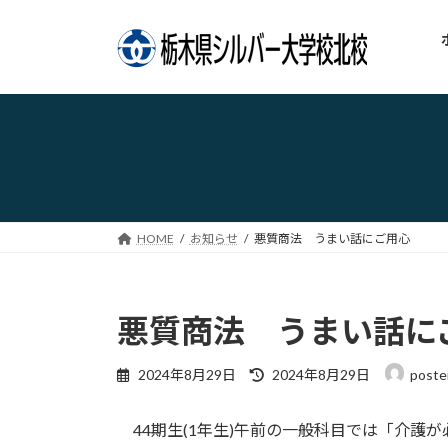
コ
ナ
ン
ビ
テ
ゲ
ン
ー
ツ
シ
へ
ョ
ス
ン
キ
に
ッ
移
プ
動
HOME
お知らせ
悪質商法 うまい話にご用心
悪質商法 うまい話に
最
2024年8月29日
2024年8月29日
poste
終
更
44期生(1年生)午前の一般科目では「介護
新