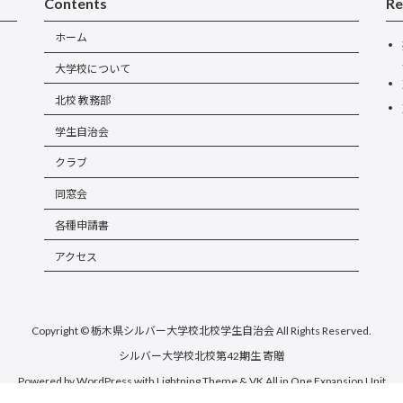
Contents
Re
ホーム
大学校について
北校 教務部
学生自治会
クラブ
同窓会
各種申請書
アクセス
Copyright © 栃木県シルバー大学校北校学生自治会 All Rights Reserved.
シルバー大学校北校第42期生 寄贈
Powered by
WordPress
with
Lightning Theme
&
VK All in One Expansion Unit