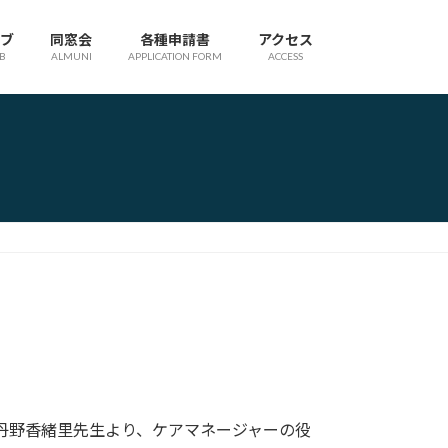
ブ
同窓会
各種申請書
アクセス
B
ALMUNI
APPLICATION FORM
ACCESS
丹野香緒里先生より、ケアマネージャーの役