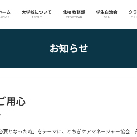
ホーム
大学校について
北校 教務部
学生自治会
クラ
HOME
ABOUT
REGISTRAR
SBA
CLU
お知らせ
ご用心
r
が必要となった時」をテーマに、とちぎケアマネージャー協会 