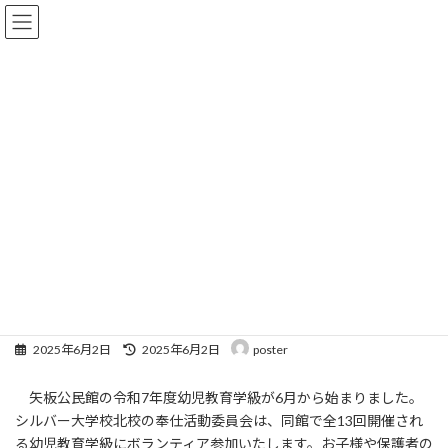
コ
ナ
ン
ビ
テ
ゲ
ン
ー
ツ
シ
へ
ョ
お知らせ
ス
ン
キ
に
ッ
移
プ
動
HOME
お知らせ
幼児教育学級ボランティア参加（奉仕活動委員会 6/2 ）
幼児教育学級ボランティア参加
（奉仕活動委員会 6/2 ）
最
2025年6月2日
2025年6月2日
poster
終
更
矢板公民館の令和7年度幼児教育学級が6月から始まりました。
新
日
シルバー大学校北校の奉仕活動委員会は、同館で全13回開催され
時
る幼児教育学級にボランティア参加いたします。お子様や保護者の