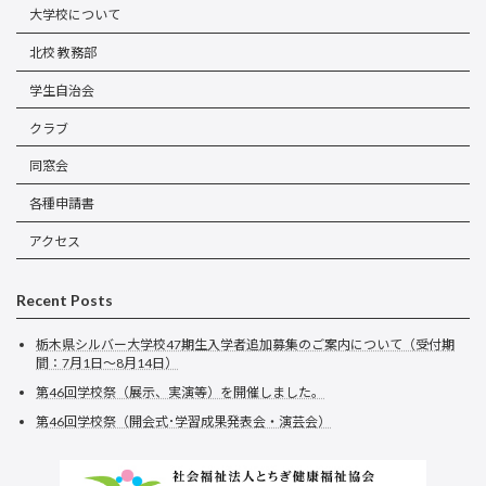
大学校について
北校 教務部
学生自治会
クラブ
同窓会
各種申請書
アクセス
Recent Posts
栃木県シルバー大学校47期生入学者追加募集のご案内について（受付期
間：7月1日～8月14日）
第46回学校祭（展示、実演等）を開催しました。
第46回学校祭（開会式･学習成果発表会・演芸会）