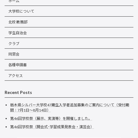
ホーム
大学校について
北校 教務部
学生自治会
クラブ
同窓会
各種申請書
アクセス
Recent Posts
栃木県シルバー大学校47期生入学者追加募集のご案内について（受付期
間：7月1日～8月14日）
第46回学校祭（展示、実演等）を開催しました。
第46回学校祭（開会式･学習成果発表会・演芸会）