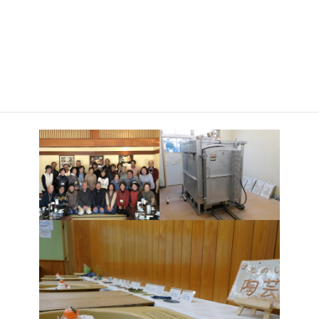
日
大掃除を行いました。
時
１年間作陶で汗を流したF教室と陶芸窯に感謝しつつ、隅々まで
:
磨き清めました。
その後、場所を移して納会を開き、美味しいランチをいただき
ながらビンゴゲームやジャンケンゲーム、情熱的なクリスマスソ
ングのフラダンスで大いに盛り上がり、楽しいひと時を過しまし
た。