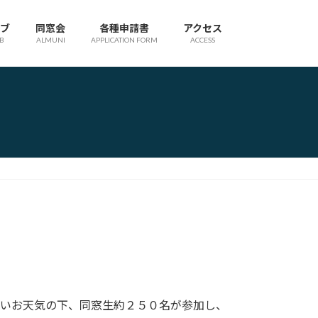
ブ
同窓会
各種申請書
アクセス
B
ALMUNI
APPLICATION FORM
ACCESS
しいお天気の下、同窓生約２５０名が参加し、