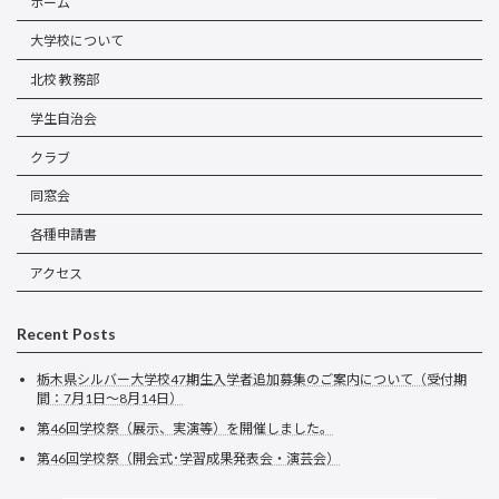
ホーム
大学校について
北校 教務部
学生自治会
クラブ
同窓会
各種申請書
アクセス
Recent Posts
栃木県シルバー大学校47期生入学者追加募集のご案内について（受付期
間：7月1日～8月14日）
第46回学校祭（展示、実演等）を開催しました。
第46回学校祭（開会式･学習成果発表会・演芸会）