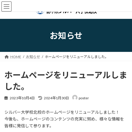
コ
ナ
ン
ビ
テ
ゲ
ン
ー
ツ
シ
へ
ョ
お知らせ
ス
ン
キ
に
ッ
移
プ
動
HOME
お知らせ
ホームページをリニューアルしました。
ホームページをリニューアルしま
した。
最
2023年10月4日
2024年1月30日
poster
終
更
シルバー大学校北校のホームページをリニューアルしました！
新
日
今後も、ホームページのコンテンツの充実に努め、様々な情報を
時
皆様に発信して参ります。
: