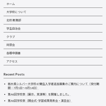
ホーム
大学校について
北校 教務部
学生自治会
クラブ
同窓会
各種申請書
アクセス
Recent Posts
栃木県シルバー大学校47期生入学者追加募集のご案内について（受付期
間：7月1日～8月14日）
第46回学校祭（展示、実演等）を開催しました。
第46回学校祭（開会式･学習成果発表会・演芸会）