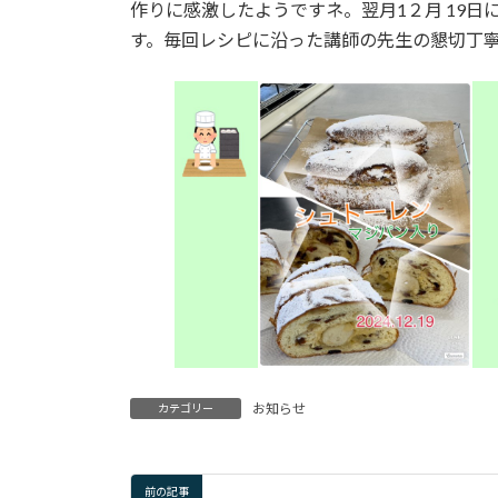
日
作りに感激したようですネ。翌月1２月 19
時
す。毎回レシピに沿った講師の先生の懇切丁
:
お知らせ
カテゴリー
前の記事