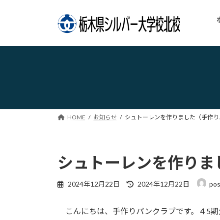
コ
ナ
ン
ビ
テ
ゲ
ン
ー
ツ
シ
へ
ョ
ス
ン
キ
に
ッ
移
プ
動
HOME
お知らせ
シュトーレンを作りました（手作りパンク
シュトーレンを作りました
最
2024年12月22日
2024年12月22日
pos
終
更
こんにちは、手作りパンクラブです。４5期生
新