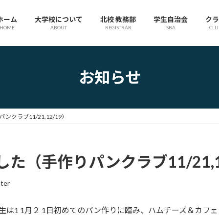
ホーム
大学校について
北校 教務部
学生自治会
クラ
HOME
ABOUT
REGISTRAR
SBA
CLU
お知らせ
ラブ11/21,12/19）
（手作りパンクラブ11/21,1
ter
は1 1月２ 1日初めてのパン作りに臨み、ハムチーズ＆カフ