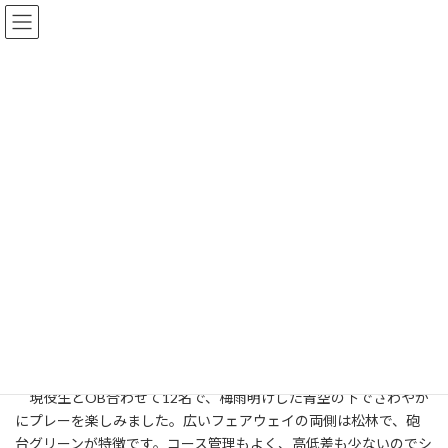
コ
ナ
ン
ビ
テ
ゲ
ン
ー
ツ
シ
へ
ョ
お知らせ
ス
ン
キ
に
ッ
移
プ
動
HOME
お知らせ
ゴルフコンペ 塩原カントリークラブ（ゴルフ部 7/18 ）
ゴルフコンペ 塩原カントリーク
ラブ（ゴルフ部 7/18 ）
最
2025年7月19日
2025年7月19日
poster
終
更
現役生とOB合わせて12名で、梅雨明けした青空の下でさわやか
新
日
にプレーを楽しみました。広いフェアウェイの両側は松林で、砲
時
台グリーンが特徴です。コース管理もよく、高低差も少ないのでシ