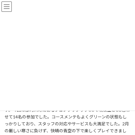
コ
ナ
ン
ビ
テ
ゲ
ン
ー
ツ
シ
へ
ョ
お知らせ
ス
ン
キ
に
ッ
移
プ
動
HOME
お知らせ
ゴルフコンペ（ゴルフ部2/21）
ゴルフコンペ（ゴルフ部2/21）
最
2025年2月25日
2025年2月26日
poster
終
更
ゴルフ部では毎月第３金曜日に定例のコンペを開催していま
新
日
す。今回は那珂川町にあるジュンクラシックCCで現役生とOB合わ
時
せて14名の参加でした。コースメンテもよくグリーンの状態もし
:
っかりしており、スタッフの対応やサービスも大満足でした。2月
の厳しい寒さに負けず、快晴の青空の下で楽しくプレイできまし