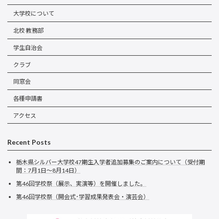
大学校について
北校 教務部
学生自治会
クラブ
同窓会
各種申請書
アクセス
Recent Posts
栃木県シルバー大学校47期生入学者追加募集のご案内について（受付期
間：7月1日～8月14日）
第46回学校祭（展示、実演等）を開催しました。
第46回学校祭（開会式･学習成果発表会・演芸会）