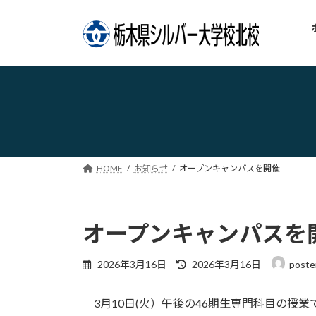
コ
ナ
ン
ビ
テ
ゲ
ン
ー
ツ
シ
へ
ョ
ス
ン
キ
に
ッ
移
プ
動
HOME
お知らせ
オープンキャンパスを開催
オープンキャンパスを
最
2026年3月16日
2026年3月16日
poste
終
更
3月10日(火）午後の46期生専門科目の授
新