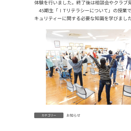
日
体験を行いました。終了後は相談会やクラブ
時
45期生「ⅠTリテラシーについて」の授業で
:
キュリティーに関する必要な知識を学びまし
お知らせ
カテゴリー