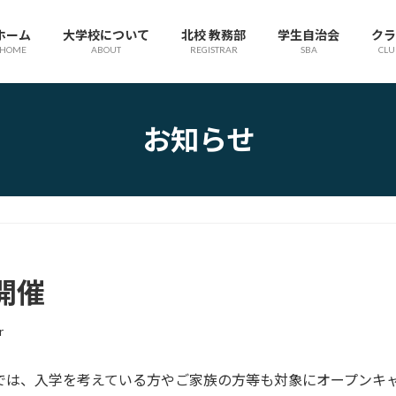
ホーム
大学校について
北校 教務部
学生自治会
クラ
HOME
ABOUT
REGISTRAR
SBA
CLU
お知らせ
開催
r
業では、入学を考えている方やご家族の方等も対象にオープンキ