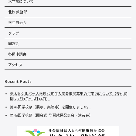
大学校について
北校 教務部
学生自治会
クラブ
同窓会
各種申請書
アクセス
Recent Posts
栃木県シルバー大学校47期生入学者追加募集のご案内について（受付期
間：7月1日～8月14日）
第46回学校祭（展示、実演等）を開催しました。
第46回学校祭（開会式･学習成果発表会・演芸会）