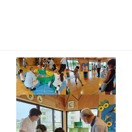
児童館側では、びゅんびゅんごまの製作などを準備、シルバー
大学校側では、お魚釣り・だるま落とし・割り箸鉄砲・ストロー
とんぼ・ぴょんぴょんガエルを用意して、児童たちに遊んでもらい
ました。
最後に先生からの「楽しかったですか？」の問いに「楽しかっ
たです！」と元気に答えてくれたのが、なにより嬉しかったです。
8月3日(土)には、学校祭で「わくわく広場」の会場を設け楽しい
遊びを用意していますので、是非お越しください。