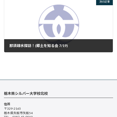
次の記事
那須疎水探訪！(郷土を知る会 7/19)
2024年7月22日
栃木県シルバー大学校北校
住所
〒329-2165
栃木県矢板市矢板54
TEL 0287-43-9010